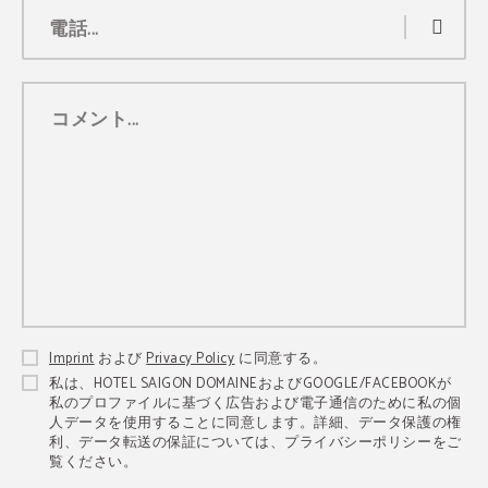
毎月最大25％節約
電話...
私たちのホテルで予約して、この大きな割引
をお楽しみください
もっと詳しい情報
コメント...
今すぐ宿泊予約
Imprint
および
Privacy Policy
に同意する。
私は、HOTEL SAIGON DOMAINEおよびGOOGLE/FACEBOOKが
私のプロファイルに基づく広告および電子通信のために私の個
人データを使用することに同意します。詳細、データ保護の権
利、データ転送の保証については、プライバシーポリシーをご
覧ください。