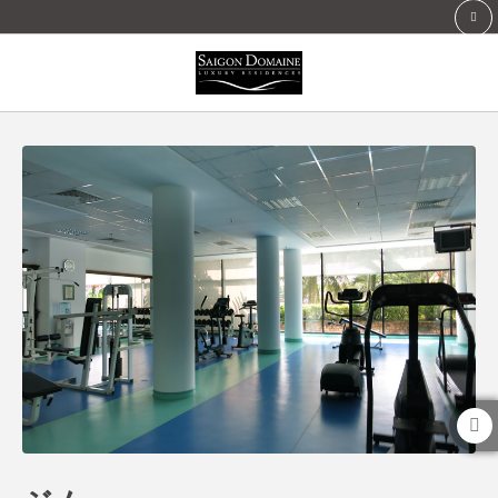
ジム of Saigon Domaine Luxury Residences in Ho Chi Minh city. Official Websi