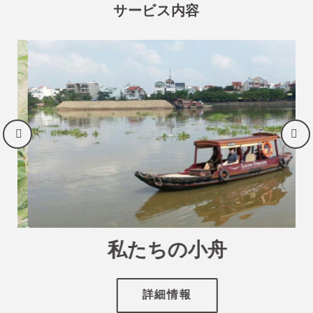
私たちのホテルで予約して、この大きな割引
サービス内容
をお楽しみください
もっと詳しい情報
今すぐ宿泊予約
私たちの小舟