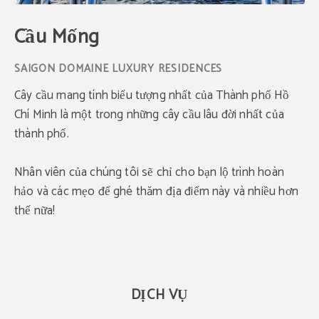
Cầu Mống
Cây cầu mang tính biểu tượng nhất của Thành phố Hồ
Chí Minh là một trong những cây cầu lâu đời nhất của
thành phố.
Nhân viên của chúng tôi sẽ chỉ cho bạn lộ trình hoàn
hảo và các mẹo để ghé thăm địa điểm này và nhiều hơn
thế nữa!
Tiết kiệm lên đến 25%
hàng tháng
DỊCH VỤ
Đặt phòng tại khách sạn của chúng tôi và tận
hưởng ưu đãi lớn này.